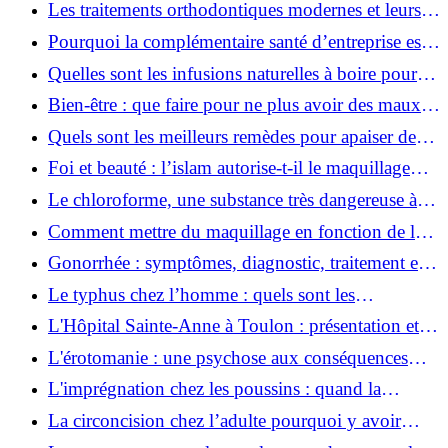
quotidien
Les traitements orthodontiques modernes et leurs
avantages
Pourquoi la complémentaire santé d’entreprise est
devenue indispensable ?
Quelles sont les infusions naturelles à boire pour
apaiser un mal à l’estomac ?
Bien-être : que faire pour ne plus avoir des maux
de ventre ? Voici quelques astuces
Quels sont les meilleurs remèdes pour apaiser des
maux de dents ?
Foi et beauté : l’islam autorise-t-il le maquillage
pendant le ramadan ?
Le chloroforme, une substance très dangereuse à
manipuler
Comment mettre du maquillage en fonction de la
couleur des yeux ?
Gonorrhée : symptômes, diagnostic, traitement et
prévention de cette infection
Le typhus chez l’homme : quels sont les
symptômes, les causes et les traitements de cette
L'Hôpital Sainte-Anne à Toulon : présentation et
maladie ?
services proposés
L'érotomanie : une psychose aux conséquences
multiples
L'imprégnation chez les poussins : quand la
mémoire s'établit avec succès
La circoncision chez l’adulte pourquoi y avoir
recours aujourd’hui