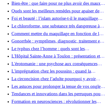
apaiser un mal à l’estomac ?
Bien-être : que faire pour ne plus avoir des maux
de ventre ? Voici quelques astuces
Quels sont les meilleurs remèdes pour apaiser des
maux de dents ?
Foi et beauté : l’islam autorise-t-il le maquillage
pendant le ramadan ?
Le chloroforme, une substance très dangereuse à
manipuler
Comment mettre du maquillage en fonction de la
couleur des yeux ?
Gonorrhée : symptômes, diagnostic, traitement et
prévention de cette infection
Le typhus chez l’homme : quels sont les
symptômes, les causes et les traitements de cette
L'Hôpital Sainte-Anne à Toulon : présentation et
maladie ?
services proposés
L'érotomanie : une psychose aux conséquences
multiples
L'imprégnation chez les poussins : quand la
mémoire s'établit avec succès
La circoncision chez l’adulte pourquoi y avoir
recours aujourd’hui
Les astuces pour prolonger la tenue de vos ongles
en gel UV
Tendances et innovations dans les perruques pour
hommes
Formation en neurosciences : révolutionner les
approches de la santé mentale