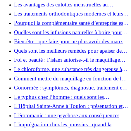
Les avantages des culottes menstruelles au
quotidien
Les traitements orthodontiques modernes et leurs
avantages
Pourquoi la complémentaire santé d’entreprise est
devenue indispensable ?
Quelles sont les infusions naturelles à boire pour
apaiser un mal à l’estomac ?
Bien-être : que faire pour ne plus avoir des maux
de ventre ? Voici quelques astuces
Quels sont les meilleurs remèdes pour apaiser des
maux de dents ?
Foi et beauté : l’islam autorise-t-il le maquillage
pendant le ramadan ?
Le chloroforme, une substance très dangereuse à
manipuler
Comment mettre du maquillage en fonction de la
couleur des yeux ?
Gonorrhée : symptômes, diagnostic, traitement et
prévention de cette infection
Le typhus chez l’homme : quels sont les
symptômes, les causes et les traitements de cette
L'Hôpital Sainte-Anne à Toulon : présentation et
maladie ?
services proposés
L'érotomanie : une psychose aux conséquences
multiples
L'imprégnation chez les poussins : quand la
mémoire s'établit avec succès