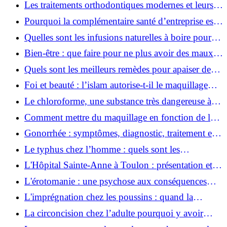
quotidien
Les traitements orthodontiques modernes et leurs
avantages
Pourquoi la complémentaire santé d’entreprise est
devenue indispensable ?
Quelles sont les infusions naturelles à boire pour
apaiser un mal à l’estomac ?
Bien-être : que faire pour ne plus avoir des maux
de ventre ? Voici quelques astuces
Quels sont les meilleurs remèdes pour apaiser des
maux de dents ?
Foi et beauté : l’islam autorise-t-il le maquillage
pendant le ramadan ?
Le chloroforme, une substance très dangereuse à
manipuler
Comment mettre du maquillage en fonction de la
couleur des yeux ?
Gonorrhée : symptômes, diagnostic, traitement et
prévention de cette infection
Le typhus chez l’homme : quels sont les
symptômes, les causes et les traitements de cette
L'Hôpital Sainte-Anne à Toulon : présentation et
maladie ?
services proposés
L'érotomanie : une psychose aux conséquences
multiples
L'imprégnation chez les poussins : quand la
mémoire s'établit avec succès
La circoncision chez l’adulte pourquoi y avoir
recours aujourd’hui