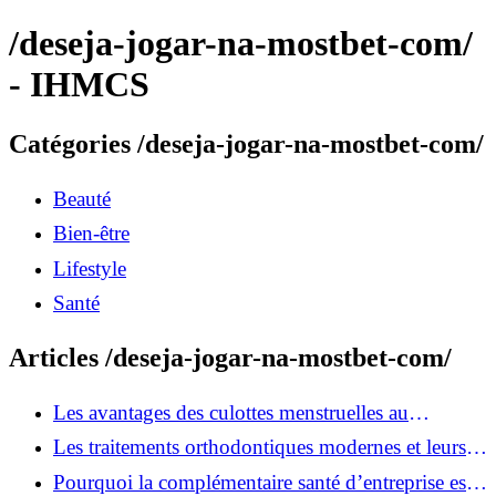
/deseja-jogar-na-mostbet-com/
- IHMCS
Catégories /deseja-jogar-na-mostbet-com/
Beauté
Bien-être
Lifestyle
Santé
Articles /deseja-jogar-na-mostbet-com/
Les avantages des culottes menstruelles au
quotidien
Les traitements orthodontiques modernes et leurs
avantages
Pourquoi la complémentaire santé d’entreprise est