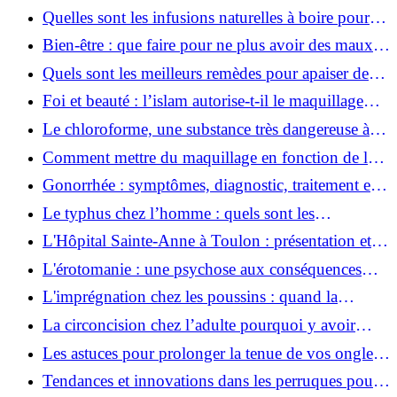
devenue indispensable ?
Quelles sont les infusions naturelles à boire pour
apaiser un mal à l’estomac ?
Bien-être : que faire pour ne plus avoir des maux
de ventre ? Voici quelques astuces
Quels sont les meilleurs remèdes pour apaiser des
maux de dents ?
Foi et beauté : l’islam autorise-t-il le maquillage
pendant le ramadan ?
Le chloroforme, une substance très dangereuse à
manipuler
Comment mettre du maquillage en fonction de la
couleur des yeux ?
Gonorrhée : symptômes, diagnostic, traitement et
prévention de cette infection
Le typhus chez l’homme : quels sont les
symptômes, les causes et les traitements de cette
L'Hôpital Sainte-Anne à Toulon : présentation et
maladie ?
services proposés
L'érotomanie : une psychose aux conséquences
multiples
L'imprégnation chez les poussins : quand la
mémoire s'établit avec succès
La circoncision chez l’adulte pourquoi y avoir
recours aujourd’hui
Les astuces pour prolonger la tenue de vos ongles
en gel UV
Tendances et innovations dans les perruques pour