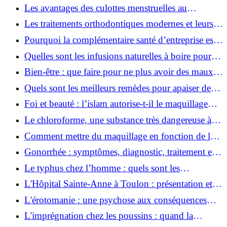
Les avantages des culottes menstruelles au
quotidien
Les traitements orthodontiques modernes et leurs
avantages
Pourquoi la complémentaire santé d’entreprise est
devenue indispensable ?
Quelles sont les infusions naturelles à boire pour
apaiser un mal à l’estomac ?
Bien-être : que faire pour ne plus avoir des maux
de ventre ? Voici quelques astuces
Quels sont les meilleurs remèdes pour apaiser des
maux de dents ?
Foi et beauté : l’islam autorise-t-il le maquillage
pendant le ramadan ?
Le chloroforme, une substance très dangereuse à
manipuler
Comment mettre du maquillage en fonction de la
couleur des yeux ?
Gonorrhée : symptômes, diagnostic, traitement et
prévention de cette infection
Le typhus chez l’homme : quels sont les
symptômes, les causes et les traitements de cette
L'Hôpital Sainte-Anne à Toulon : présentation et
maladie ?
services proposés
L'érotomanie : une psychose aux conséquences
multiples
L'imprégnation chez les poussins : quand la
mémoire s'établit avec succès