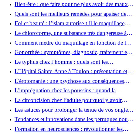
apaiser un mal à l’estomac ?
Bien-être : que faire pour ne plus avoir des maux
de ventre ? Voici quelques astuces
Quels sont les meilleurs remèdes pour apaiser des
maux de dents ?
Foi et beauté : l’islam autorise-t-il le maquillage
pendant le ramadan ?
Le chloroforme, une substance très dangereuse à
manipuler
Comment mettre du maquillage en fonction de la
couleur des yeux ?
Gonorrhée : symptômes, diagnostic, traitement et
prévention de cette infection
Le typhus chez l’homme : quels sont les
symptômes, les causes et les traitements de cette
L'Hôpital Sainte-Anne à Toulon : présentation et
maladie ?
services proposés
L'érotomanie : une psychose aux conséquences
multiples
L'imprégnation chez les poussins : quand la
mémoire s'établit avec succès
La circoncision chez l’adulte pourquoi y avoir
recours aujourd’hui
Les astuces pour prolonger la tenue de vos ongles
en gel UV
Tendances et innovations dans les perruques pour
hommes
Formation en neurosciences : révolutionner les
approches de la santé mentale