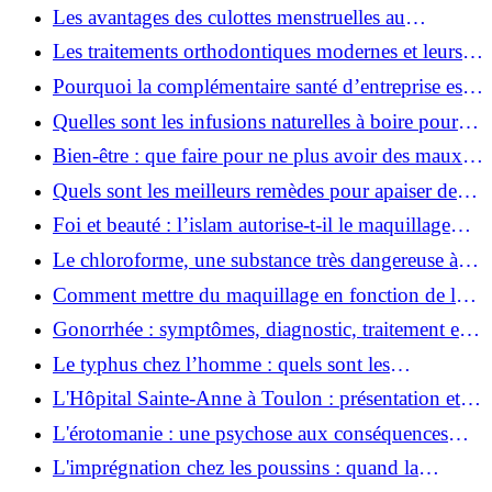
Les avantages des culottes menstruelles au
quotidien
Les traitements orthodontiques modernes et leurs
avantages
Pourquoi la complémentaire santé d’entreprise est
devenue indispensable ?
Quelles sont les infusions naturelles à boire pour
apaiser un mal à l’estomac ?
Bien-être : que faire pour ne plus avoir des maux
de ventre ? Voici quelques astuces
Quels sont les meilleurs remèdes pour apaiser des
maux de dents ?
Foi et beauté : l’islam autorise-t-il le maquillage
pendant le ramadan ?
Le chloroforme, une substance très dangereuse à
manipuler
Comment mettre du maquillage en fonction de la
couleur des yeux ?
Gonorrhée : symptômes, diagnostic, traitement et
prévention de cette infection
Le typhus chez l’homme : quels sont les
symptômes, les causes et les traitements de cette
L'Hôpital Sainte-Anne à Toulon : présentation et
maladie ?
services proposés
L'érotomanie : une psychose aux conséquences
multiples
L'imprégnation chez les poussins : quand la
mémoire s'établit avec succès