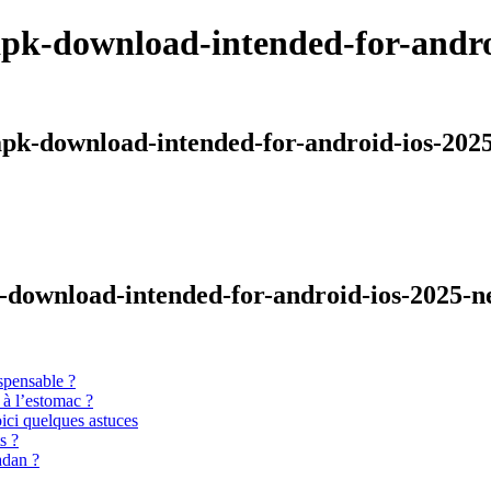
pk-download-intended-for-androi
apk-download-intended-for-android-ios-202
k-download-intended-for-android-ios-2025-n
spensable ?
 à l’estomac ?
oici quelques astuces
s ?
adan ?