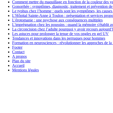
Comment mettre du maquillage en fonction de la couleur des y
Gonorrhée : symptômes, diagnostic, traitement et prévention de 
Le typhus chez l’homme : quels sont les symptômes, les causes e
L'Hôpital Sainte-Anne à Toulon : présentation et services prop
L'érotomanie : une psychose aux conséquences multiples
L'imprégnation chez les poussins : quand la mémoire s'établit a
La circoncision chez l’adulte pourquoi y avoir recours aujourd’
Les astuces pour prolonger la tenue de vos ongles en gel UV
Tendances et innovations dans les perruques pour hommes
Formation en neurosciences : révolutionner les approches de la
Footer
Contact
A propos
Plan du site
Accueil
Mentions légales