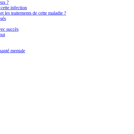
eux ?
cette infection
t les traitements de cette maladie ?
osés
vec succès
hui
 santé mentale