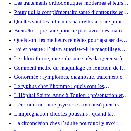
quotidien
Les traitements orthodontiques modernes et leurs
avantages
Pourquoi la complémentaire santé d’entreprise est
devenue indispensable ?
Quelles sont les infusions naturelles à boire pour
apaiser un mal à l’estomac ?
Bien-être : que faire pour ne plus avoir des maux
de ventre ? Voici quelques astuces
Quels sont les meilleurs remèdes pour apaiser des
maux de dents ?
Foi et beauté : l’islam autorise-t-il le maquillage
pendant le ramadan ?
Le chloroforme, une substance très dangereuse à
manipuler
Comment mettre du maquillage en fonction de la
couleur des yeux ?
Gonorrhée : symptômes, diagnostic, traitement et
prévention de cette infection
Le typhus chez l’homme : quels sont les
symptômes, les causes et les traitements de cette
L'Hôpital Sainte-Anne à Toulon : présentation et
maladie ?
services proposés
L'érotomanie : une psychose aux conséquences
multiples
L'imprégnation chez les poussins : quand la
mémoire s'établit avec succès
La circoncision chez l’adulte pourquoi y avoir
recours aujourd’hui