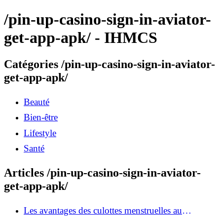
/pin-up-casino-sign-in-aviator-
get-app-apk/ - IHMCS
Catégories /pin-up-casino-sign-in-aviator-
get-app-apk/
Beauté
Bien-être
Lifestyle
Santé
Articles /pin-up-casino-sign-in-aviator-
get-app-apk/
Les avantages des culottes menstruelles au