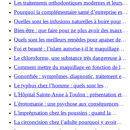
quotidien
Les traitements orthodontiques modernes et leurs
avantages
Pourquoi la complémentaire santé d’entreprise est
devenue indispensable ?
Quelles sont les infusions naturelles à boire pour
apaiser un mal à l’estomac ?
Bien-être : que faire pour ne plus avoir des maux
de ventre ? Voici quelques astuces
Quels sont les meilleurs remèdes pour apaiser des
maux de dents ?
Foi et beauté : l’islam autorise-t-il le maquillage
pendant le ramadan ?
Le chloroforme, une substance très dangereuse à
manipuler
Comment mettre du maquillage en fonction de la
couleur des yeux ?
Gonorrhée : symptômes, diagnostic, traitement et
prévention de cette infection
Le typhus chez l’homme : quels sont les
symptômes, les causes et les traitements de cette
L'Hôpital Sainte-Anne à Toulon : présentation et
maladie ?
services proposés
L'érotomanie : une psychose aux conséquences
multiples
L'imprégnation chez les poussins : quand la
mémoire s'établit avec succès
La circoncision chez l’adulte pourquoi y avoir
recours aujourd’hui