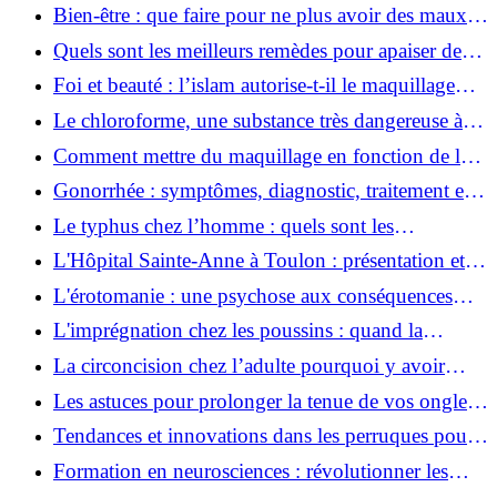
apaiser un mal à l’estomac ?
Bien-être : que faire pour ne plus avoir des maux
de ventre ? Voici quelques astuces
Quels sont les meilleurs remèdes pour apaiser des
maux de dents ?
Foi et beauté : l’islam autorise-t-il le maquillage
pendant le ramadan ?
Le chloroforme, une substance très dangereuse à
manipuler
Comment mettre du maquillage en fonction de la
couleur des yeux ?
Gonorrhée : symptômes, diagnostic, traitement et
prévention de cette infection
Le typhus chez l’homme : quels sont les
symptômes, les causes et les traitements de cette
L'Hôpital Sainte-Anne à Toulon : présentation et
maladie ?
services proposés
L'érotomanie : une psychose aux conséquences
multiples
L'imprégnation chez les poussins : quand la
mémoire s'établit avec succès
La circoncision chez l’adulte pourquoi y avoir
recours aujourd’hui
Les astuces pour prolonger la tenue de vos ongles
en gel UV
Tendances et innovations dans les perruques pour
hommes
Formation en neurosciences : révolutionner les
approches de la santé mentale