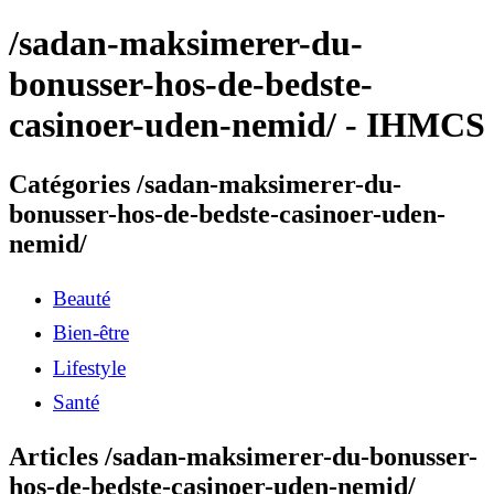
/sadan-maksimerer-du-
bonusser-hos-de-bedste-
casinoer-uden-nemid/ - IHMCS
Catégories /sadan-maksimerer-du-
bonusser-hos-de-bedste-casinoer-uden-
nemid/
Beauté
Bien-être
Lifestyle
Santé
Articles /sadan-maksimerer-du-bonusser-
hos-de-bedste-casinoer-uden-nemid/