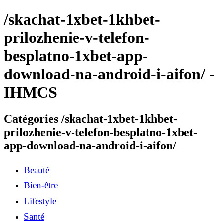
/skachat-1xbet-1khbet-
prilozhenie-v-telefon-
besplatno-1xbet-app-
download-na-android-i-aifon/ -
IHMCS
Catégories /skachat-1xbet-1khbet-
prilozhenie-v-telefon-besplatno-1xbet-
app-download-na-android-i-aifon/
Beauté
Bien-être
Lifestyle
Santé