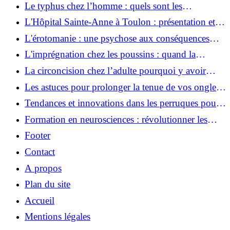
prévention de cette infection
Le typhus chez l’homme : quels sont les
symptômes, les causes et les traitements de cette
L'Hôpital Sainte-Anne à Toulon : présentation et
maladie ?
services proposés
L'érotomanie : une psychose aux conséquences
multiples
L'imprégnation chez les poussins : quand la
mémoire s'établit avec succès
La circoncision chez l’adulte pourquoi y avoir
recours aujourd’hui
Les astuces pour prolonger la tenue de vos ongles
en gel UV
Tendances et innovations dans les perruques pour
hommes
Formation en neurosciences : révolutionner les
approches de la santé mentale
Footer
Contact
A propos
Plan du site
Accueil
Mentions légales