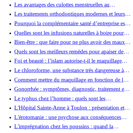
Les avantages des culottes menstruelles au
quotidien
Les traitements orthodontiques modernes et leurs
avantages
Pourquoi la complémentaire santé d’entreprise est
devenue indispensable ?
Quelles sont les infusions naturelles à boire pour
apaiser un mal à l’estomac ?
Bien-être : que faire pour ne plus avoir des maux
de ventre ? Voici quelques astuces
Quels sont les meilleurs remèdes pour apaiser des
maux de dents ?
Foi et beauté : l’islam autorise-t-il le maquillage
pendant le ramadan ?
Le chloroforme, une substance très dangereuse à
manipuler
Comment mettre du maquillage en fonction de la
couleur des yeux ?
Gonorrhée : symptômes, diagnostic, traitement et
prévention de cette infection
Le typhus chez l’homme : quels sont les
symptômes, les causes et les traitements de cette
L'Hôpital Sainte-Anne à Toulon : présentation et
maladie ?
services proposés
L'érotomanie : une psychose aux conséquences
multiples
L'imprégnation chez les poussins : quand la
mémoire s'établit avec succès