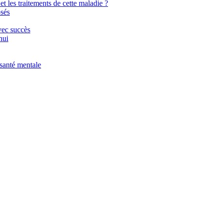
t les traitements de cette maladie ?
osés
vec succès
hui
 santé mentale