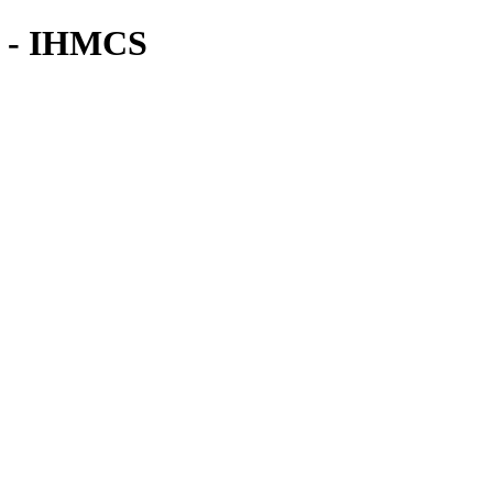
i/ - IHMCS