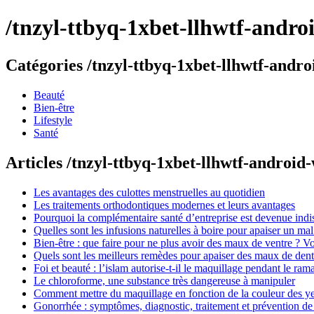
/tnzyl-ttbyq-1xbet-llhwtf-andro
Catégories /tnzyl-ttbyq-1xbet-llhwtf-androi
Beauté
Bien-être
Lifestyle
Santé
Articles /tnzyl-ttbyq-1xbet-llhwtf-android-w
Les avantages des culottes menstruelles au quotidien
Les traitements orthodontiques modernes et leurs avantages
Pourquoi la complémentaire santé d’entreprise est devenue indi
Quelles sont les infusions naturelles à boire pour apaiser un mal
Bien-être : que faire pour ne plus avoir des maux de ventre ? V
Quels sont les meilleurs remèdes pour apaiser des maux de dent
Foi et beauté : l’islam autorise-t-il le maquillage pendant le ram
Le chloroforme, une substance très dangereuse à manipuler
Comment mettre du maquillage en fonction de la couleur des y
Gonorrhée : symptômes, diagnostic, traitement et prévention de 